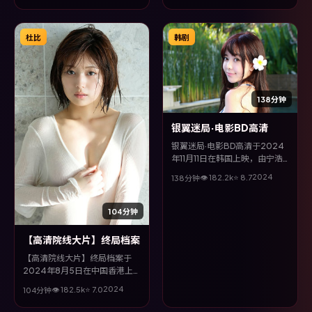
线，多条叙事线交织收束，悬念
与情感并重，适合喜欢强情节的
观众。
杜比
韩剧
138分钟
银翼迷局·电影BD高清
银翼迷局·电影BD高清于2024
年11月11日在韩国上映，由宁浩
执导，白宇、雷佳音、朱一龙等
2024
👁
182.2
k
⭐
8.7
138分钟
主演。全片以家庭类型为主线，
视听语言大胆实验，配乐与场面
调度为全片情绪推波助澜。
104分钟
【高清院线大片】终局档案
【高清院线大片】终局档案于
2024年8月5日在中国香港上
映，由钟孟宏执导，汤唯、许光
2024
👁
182.5
k
⭐
7.0
104分钟
汉、长泽雅美、黄政民等主演。
全片以动作类型为主线，视听语