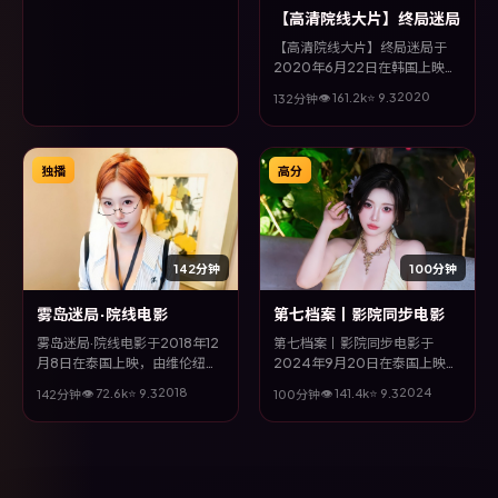
【高清院线大片】终局迷局
【高清院线大片】终局迷局于
2020年6月22日在韩国上映，
由黑泽清执导，河正宇、谭卓、
2020
👁
161.2
k
⭐
9.3
132分钟
杨紫琼、胡歌等主演。全片以喜
剧类型为主线，多条叙事线交织
收束，悬念与情感并重，适合喜
欢强情节的观众。
独播
高分
142分钟
100分钟
雾岛迷局·院线电影
第七档案丨影院同步电影
雾岛迷局·院线电影于2018年12
第七档案丨影院同步电影于
月8日在泰国上映，由维伦纽瓦
2024年9月20日在泰国上映，
执导，菅田将晖、李政宰、张子
由宁浩执导，孔刘、朱一龙、章
2018
2024
👁
72.6
k
⭐
9.3
👁
141.4
k
⭐
9.3
142分钟
100分钟
枫、谭卓等主演。全片以喜剧类
子怡、杨紫琼等主演。全片以家
型为主线，影片以冷峻镜头与饱
庭类型为主线，在时代洪流与个
满表演，呈现人物在极端情境下
体抉择之间，故事层层推进，节
的蜕变与救赎。
奏紧凑而不失细腻。