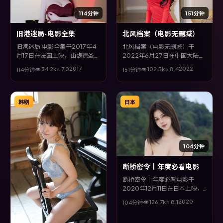
114分钟
151分钟
旧港迷局·电影全集
北风档案（电影无删减）
旧港迷局·电影全集于2017年4
北风档案（电影无删减）于
月17日在法国上映，由魏德圣执
2022年6月27日在中国大陆上
导，许光汉、雷佳音、易烊千
映，由魏德圣执导，木村拓哉、
2017
2022
👁
34.2
k
⭐
7.0
👁
102.5
k
⭐
8.4
114分钟
151分钟
玺、黄渤等主演。全片以犯罪类
黄渤、菅田将晖、赵涛等主演。
型为主线，视听语言大胆实验，
全片以悬疑类型为主线，改编自
配乐与场面调度为全片情绪推波
真实事件与社会议题，兼具娱乐
助澜。
性与思考空间。
韩剧
日本
104分钟
断桥密令丨年度必看电影
断桥密令丨年度必看电影于
2020年12月11日在日本上映，
由林超贤执导，邱泽、巩俐、黄
2020
👁
126.7
k
⭐
8.1
104分钟
政民等主演。全片以科幻类型为
主线，视听语言大胆实验，配乐