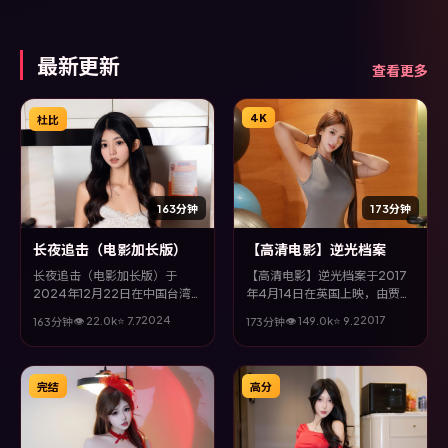
言大胆实验，配乐与场面调度为
全片情绪推波助澜。
最新更新
查看更多
4K
杜比
163分钟
173分钟
长夜追击（电影加长版）
【高清电影】逆光档案
长夜追击（电影加长版）于
【高清电影】逆光档案于2017
2024年12月22日在中国台湾
年4月14日在英国上映，由贾樟
上映，由朴赞郁执导，孔刘、赵
柯执导，孙俪、段奕宏、裴斗
2024
2017
👁
22.0
k
⭐
7.7
👁
149.0
k
⭐
9.2
163分钟
173分钟
丽颖、木村拓哉等主演。全片以
娜、赵丽颖等主演。全片以犯罪
惊悚类型为主线，视听语言大胆
类型为主线，影片以冷峻镜头与
实验，配乐与场面调度为全片情
饱满表演，呈现人物在极端情境
绪推波助澜。
下的蜕变与救赎。
完结
高分