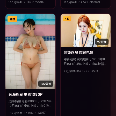
2016
2021
👁
191.1
k
⭐
8.2
👁
184.5
k
⭐
7.8
150分钟
125分钟
琼、廖凡等主演。全片以喜剧类
陈坤等主演。全片以冒险类型为
型为主线，视听语言大胆实验，
主线，多条叙事线交织收束，悬
配乐与场面调度为全片情绪推波
念与情感并重，适合喜欢强情节
助澜。
的观众。
4K
独播
97分钟
寒锋迷局 院线电影
寒锋迷局 院线电影于2018年11
月15日在英国上映，由是枝裕和
执导，孔刘、廖凡、咏梅等主
2018
👁
183.3
k
⭐
9.1
97分钟
演。全片以家庭类型为主线，改
编自真实事件与社会议题，兼具
娱乐性与思考空间。
102分钟
远海档案 电影1080P
远海档案 电影1080P于2017年
12月18日在泰国上映，由文牧野
执导，张译、安藤樱、汤唯、陈
2017
👁
183.8
k
⭐
8.4
102分钟
坤等主演。全片以喜剧类型为主