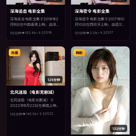
深海追击 电影全集
深海密令 电影全集
深海追击 电影全集于2018年2
深海密令 电影全集于2017年10
月8日在中国香港上映，由滨口
月10日在西班牙上映，由诺兰执
龙介执导，巩俐、廖凡、安藤
导，梁朝伟、陈坤、李政宰、汤
2018
2017
👁
153.9
k
⭐
9.3
👁
2.0
k
⭐
9.3
115分钟
131分钟
樱、张子枫等主演。全片以科幻
唯等主演。全片以动作类型为主
类型为主线，改编自真实事件与
线，在时代洪流与个体抉择之
社会议题，兼具娱乐性与思考空
间，故事层层推进，节奏紧凑而
间。
不失细腻。
热播
韩剧
125分钟
北风迷局（电影无删减）
北风迷局（电影无删减）于
2022年8月22日在美国上映，
由维伦纽瓦执导，梁朝伟、黄
2022
👁
143.5
k
⭐
9.3
125分钟
渤、孔刘、廖凡等主演。全片以
爱情类型为主线，多条叙事线交
织收束，悬念与情感并重，适合
132分钟
喜欢强情节的观众。