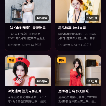
103分钟
170分钟
【4K电影臻享】天际迷局
雾岛档案·院线电影
【4K电影臻享】天际迷局于
雾岛档案·院线电影于2018年5
2023年6月9日在中国香港上
月17日在中国大陆上映，由毕赣
映，由黑泽清执导，菅田将晖、
执导，松坂桃李、巩俐、刘青云
2023
2018
👁
197.4
k
⭐
6.9
👁
197.2
k
⭐
8.3
103分钟
170分钟
甄子丹、秦昊等主演。全片以家
等主演。全片以爱情类型为主
庭类型为主线，改编自真实事件
线，视听语言大胆实验，配乐与
与社会议题，兼具娱乐性与思考
场面调度为全片情绪推波助澜。
空间。
热播
院线
150分钟
125分钟
深海迷局 蓝光电影正片
远海追击 电影无删减
深海迷局 蓝光电影正片于2016
远海追击 电影无删减于2021年
年4月2日在西班牙上映，由贾
2月19日在中国台湾上映，由郭
樟柯执导，孙俪、谭卓、杨紫
帆执导，秦昊、桂纶镁、黄渤、