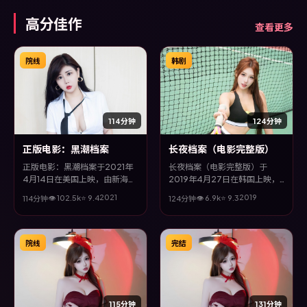
高分佳作
查看更多
院线
韩剧
114分钟
124分钟
正版电影：黑潮档案
长夜档案（电影完整版）
正版电影：黑潮档案于2021年
长夜档案（电影完整版）于
4月14日在美国上映，由新海诚
2019年4月27日在韩国上映，
执导，张译、全度妍、梁朝伟、
由洪常秀执导，甄子丹、李政
2021
2019
👁
102.5
k
⭐
9.4
👁
6.9
k
⭐
9.3
114分钟
124分钟
汤唯等主演。全片以惊悚类型为
宰、安藤樱、胡歌等主演。全片
主线，视听语言大胆实验，配乐
以战争类型为主线，视听语言大
与场面调度为全片情绪推波助
胆实验，配乐与场面调度为全片
澜。
情绪推波助澜。
院线
完结
115分钟
131分钟