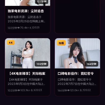
与场面调度为全片情绪推波助
122分钟
澜。
独家电影资源：尘封追击
独家电影资源：尘封追击于
2025年2月25日在韩国上映，
由徐克执导，孙俪、古天乐、王
2025
👁
70.4
k
⭐
6.1
122分钟
景春、全度妍等主演。全片以冒
险类型为主线，视听语言大胆实
验，配乐与场面调度为全片情绪
推波助澜。
4K
独播
102分钟
166分钟
【4K电影臻享】天际档案
口碑电影佳作：霓虹密令
【4K电影臻享】天际档案于
口碑电影佳作：霓虹密令于
2023年1月3日在中国大陆上
2022年7月7日在中国大陆上
映，由陈凯歌执导，秦昊、张家
映，由陈凯歌执导，邓超、邱
2023
2022
👁
103.9
k
⭐
8.9
👁
121.0
k
⭐
8.7
102分钟
166分钟
辉、孔刘、赵又廷等主演。全片
泽、桂纶镁、河正宇等主演。全
以爱情类型为主线，改编自真实
片以战争类型为主线，视听语言
事件与社会议题，兼具娱乐性与
大胆实验，配乐与场面调度为全
思考空间。
片情绪推波助澜。